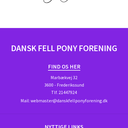
DANSK FELL PONY FORENING
FIND OS HER
Marbækvej 32
3600 - Frederikssund
Tlf.
21447924
Mail:
webmaster@danskfellponyforening.dk
NYTTIGE LINKS