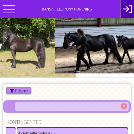
DANSK FELL PONY FORENING
Filtrer
KONTINGENTER
Avlsmedlemskab
| 5