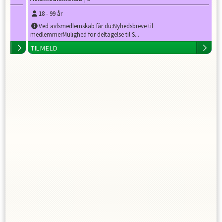
18
-
99
år
Ved avlsmedlemskab får du:Nyhedsbreve til
medlemmerMulighed for deltagelse til S...
TILMELD