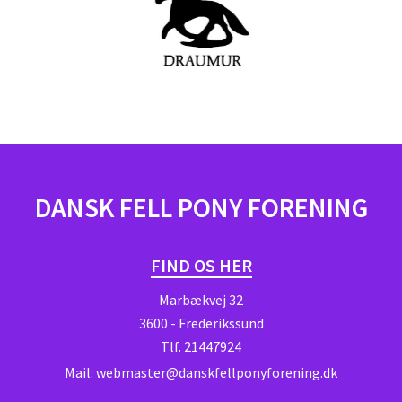
DANSK FELL PONY FORENING
FIND OS HER
Marbækvej 32
3600 - Frederikssund
Tlf.
21447924
Mail:
webmaster@danskfellponyforening.dk